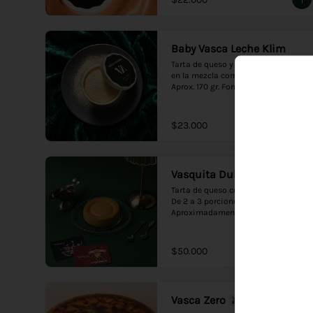
Baby Vasca Leche Klim
Tarta de queso y leche Klim, tanto 
en la mezcla como en el topping. 
Aprox. 170 gr. Formato individual.
$23.000
Vasquita Dulce de Leche
Tarta de queso con dulce de leche. 
De 2 a 3 porciones. 
Aproximadamente 390 gramos. 
Presentación en empaque premium, 
ideal para regalo.
$50.000
Vasca Zero