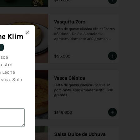
Vasquita Zero
Tarta de queso clásica sin azúcares 
añadidos. De 2 a 3 porciones. 
he Klim
Close
Aproximadamente 390 gramos. 
Presentación en empaque premium, 
e
ideal para regalo.
$55.000
asca
uestro
 Leche
Vasca Clásica
sica. Solo
Tarta de queso clásica. De 10 a 12 
porciones. Aproximadamente 1600 
gramos.
$146.000
Salsa Dulce de Uchuva