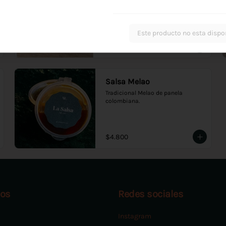
Salsa de caramelo salado
Este producto no esta dispo
$4.800
Salsa Melao
Tradicional Melao de panela 
colombiana.
$4.800
os
Redes sociales
Instagram