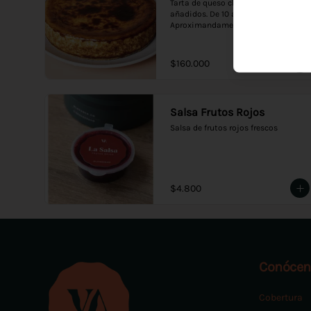
Tarta de queso clásica sin azúcares 
añadidos. De 10 a 12 porciones. 
Aproximandamente 1600 gramos.
$160.000
Salsa Frutos Rojos
Salsa de frutos rojos frescos
$4.800
Conócen
Cobertura