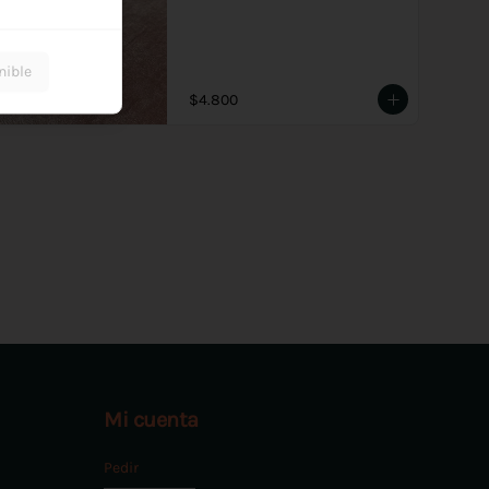
nible
$4.800
Mi cuenta
Pedir