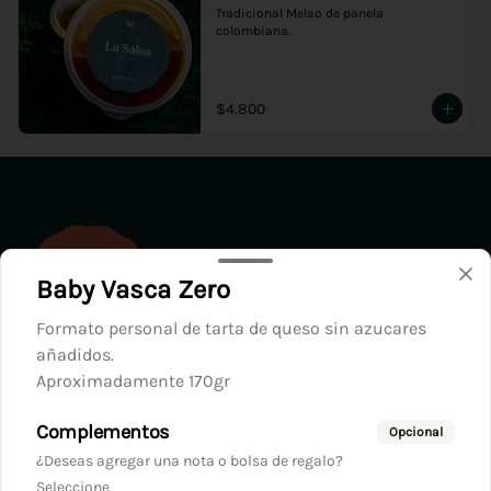
Tradicional Melao de panela 
colombiana.
$4.800
Baby Vasca Zero
Formato personal de tarta de queso sin azucares
añadidos.
Aproximadamente 170gr
Conócenos
Complementos
Opcional
Cobertura
¿Deseas agregar una nota o bolsa de regalo?
Términos y condiciones
Seleccione